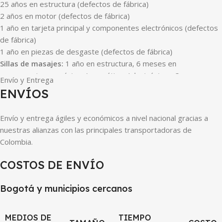
25 años en estructura (defectos de fábrica)
2 años en motor (defectos de fábrica)
1 año en tarjeta principal y componentes electrónicos (defectos
de fábrica)
1 año en piezas de desgaste (defectos de fábrica)
Sillas de masajes:
1 año en estructura, 6 meses en
componentes mecánicos/neumáticos/electrónicos, 3 meses en
Envío y Entrega
cojinería (defectos de fábrica).
ENVÍOS
Accesorios:
Revisar estado al retirar de la tienda. Falla debe
Envío y entrega ágiles y económicos a nivel nacional gracias a
reportarse en máximo 3 días. 3 meses de garantía por defectos
nuestras alianzas con las principales transportadoras de
de fábrica.
Colombia.
Equipos marca SPORTFITNESS, DINAMYC, PROFIT, XTERRA:
1
COSTOS DE ENVÍO
año en estructura, 6 meses en motor/tarjeta/componentes
electrónicos, 3 meses en piezas de desgaste. Accesorios sin
Bogotá y municipios cercanos
cambio, revisar estado al retirar.
Garantía en repuestos y trabajos especializados:
30 días en
MEDIOS DE
TIEMPO