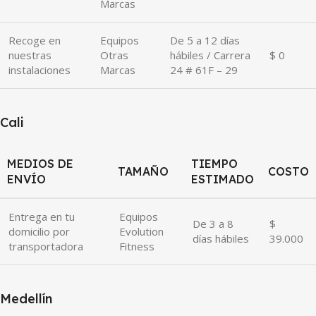
Marcas
Recoge en
Equipos
De 5 a 12 días
nuestras
Otras
hábiles / Carrera
$ 0
instalaciones
Marcas
24 # 61F – 29
Cali
MEDIOS DE
TIEMPO
TAMAÑO
COSTO
ENVÍO
ESTIMADO
Entrega en tu
Equipos
De 3 a 8
$
domicilio por
Evolution
días hábiles
39.000
transportadora
Fitness
Medellín