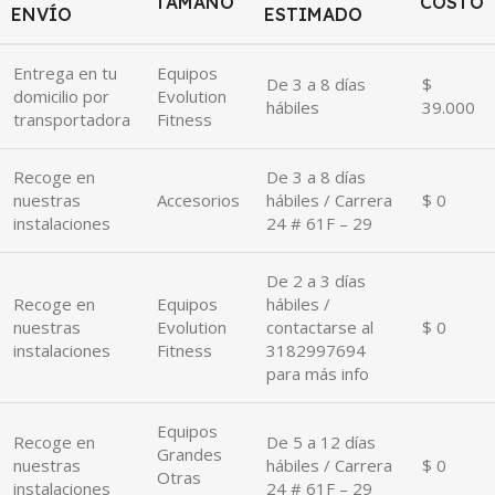
TAMAÑO
COSTO
repuestos y 45 días en mano de obra.
ENVÍO
ESTIMADO
Equipos de Outlet:
3 meses de garantía por defectos de
Entrega en tu
Equipos
fabricación. Pueden presentar deterioro estético menor.
De 3 a 8 días
$
domicilio por
Evolution
hábiles
39.000
transportadora
Fitness
Una vez vencidos los términos o si la falla es por causales que
anulan la garantía, se cobrará visita técnica, repuestos,
Recoge en
De 3 a 8 días
transporte y mano de obra.
nuestras
Accesorios
hábiles / Carrera
$ 0
instalaciones
24 # 61F – 29
De 2 a 3 días
Recoge en
Equipos
hábiles /
nuestras
Evolution
contactarse al
$ 0
instalaciones
Fitness
3182997694
para más info
Equipos
Recoge en
De 5 a 12 días
Grandes
nuestras
hábiles / Carrera
$ 0
Otras
instalaciones
24 # 61F – 29