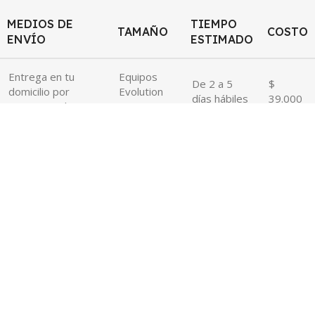
MEDIOS DE
TIEMPO
TAMAÑO
COSTO
ENVÍO
ESTIMADO
Entrega en tu
Equipos
De 2 a 5
$
domicilio por
Evolution
días hábiles
39.000
transportadora
Fitness
Barranquilla
MEDIOS DE
TIEMPO
TAMAÑO
COSTO
ENVÍO
ESTIMADO
Entrega en tu
Equipos
De 3 a 8
$
domicilio por
Evolution
días hábiles
39.000
transportadora
Fitness