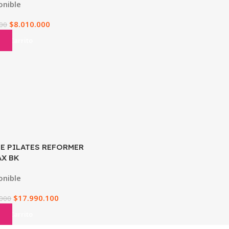
onible
$
8.010.000
000
 Al Carrito
E PILATES REFORMER
AX BK
onible
$
17.990.100
.000
 Al Carrito