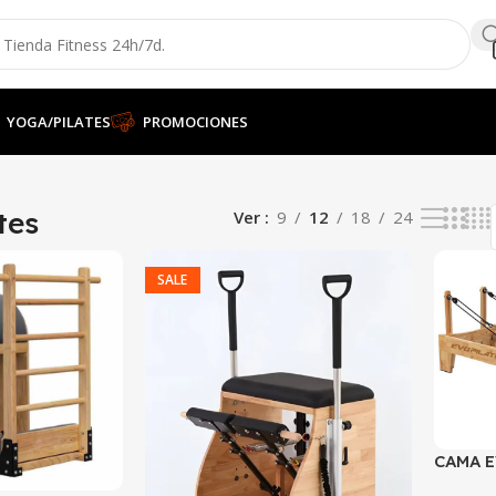
YOGA/PILATES
PROMOCIONES
tes
Ver
9
12
18
24
SALE
CAMA 