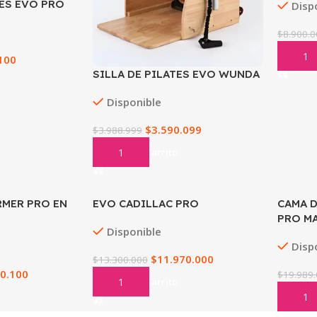
TES EVO PRO
Disp
$
8.900.
Añadir
100
SILLA DE PILATES EVO WUNDA
Disponible
$
3.590.099
$
3.988.999
Añadir Al Carrito
RMER PRO EN
EVO CADILLAC PRO
CAMA D
PRO M
Disponible
Disp
$
11.970.000
$
13.300.000
0.100
$
19.989
Añadir Al Carrito
Añadir