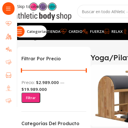
Skip to main content
Categorías
TIENDA
CARDIO
FUERZA
RELAX
Inicio
Yoga/Pilates
Mostrando los 7 resultados
Yoga/Pila
Filtrar Por Precio
Precio:
$2.989.000
—
$19.989.000
Filtrar
Categorías Del Producto