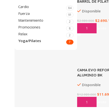
BARRIL DE PILA
Cardio
84
Disponible
Fuerza
91
Mantenimiento
$
2.690.
$
2.989.000
2
Promociones
Añadir Al Carrito
8
Relax
2
Yoga/Pilates
7
CAMA EVO REFO
ALUMINIO BK
Disponible
$
11.69
$
12.989.000
Añadir Al Carrito