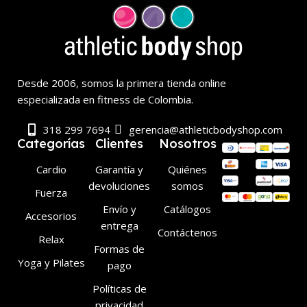
Desde 2006, somos la primera tienda online
especializada en fitness de Colombia.
318 299 7694
gerencia@athleticbodyshop.com
Categorías
Clientes
Nosotros
Cardio
Garantía y
Quiénes
devoluciones
somos
Fuerza
Envío y
Catálogos
Accesorios
entrega
Contáctenos
Relax
Formas de
Yoga y Pilates
pago
Políticas de
privacidad