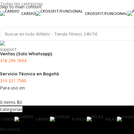
Todas las catégorias
Skip to main content
CARDIO
CROSSFIT/FUNCIONAL
Ventas (Solo Whatsapp)
318 299 7694
Servicio Técnico en Bogotá
310 321 7580
Para uso en:
0
items
$
0
Categorías
TIENDA
CARDIO
FUERZA
RELAX
Mi cuenta