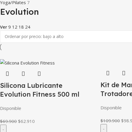
Yoga/Pilates
7
Evolution
Ver
9
12
18
24
Kit de Ma
Silicona Lubricante
Trotadore
Evolution Fitness 500 ml
Disponible
Disponible
$
109.900
$
98.
$
69.900
$
62.910