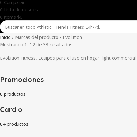
0
Comparar
0
Lista de deseos
0
items
$
0
Inicio
Marcas del producto
Evolution
Mostrando 1–12 de 33 resultados
Evolution Fitness, Equipos para el uso en hogar, light commerci
Promociones
8 productos
Cardio
84 productos