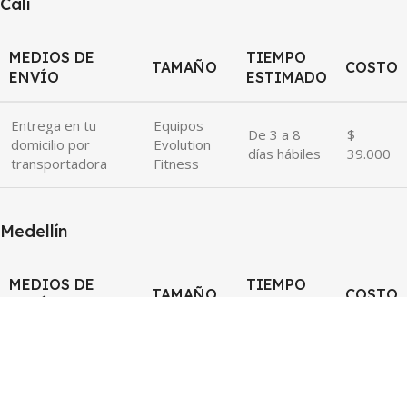
Cali
MEDIOS DE
TIEMPO
TAMAÑO
COSTO
ENVÍO
ESTIMADO
Entrega en tu
Equipos
De 3 a 8
$
domicilio por
Evolution
días hábiles
39.000
transportadora
Fitness
Medellín
MEDIOS DE
TIEMPO
TAMAÑO
COSTO
ENVÍO
ESTIMADO
Entrega en tu
Equipos
De 2 a 5
$
domicilio por
Evolution
días hábiles
39.000
transportadora
Fitness