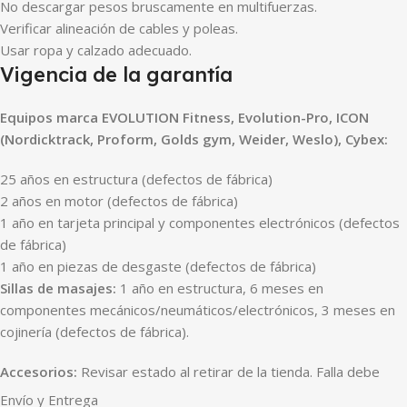
No descargar pesos bruscamente en multifuerzas.
Verificar alineación de cables y poleas.
Usar ropa y calzado adecuado.
Vigencia de la garantía
Equipos marca EVOLUTION Fitness, Evolution-Pro, ICON
(Nordicktrack, Proform, Golds gym, Weider, Weslo), Cybex:
25 años en estructura (defectos de fábrica)
2 años en motor (defectos de fábrica)
1 año en tarjeta principal y componentes electrónicos (defectos
de fábrica)
1 año en piezas de desgaste (defectos de fábrica)
Sillas de masajes:
1 año en estructura, 6 meses en
componentes mecánicos/neumáticos/electrónicos, 3 meses en
cojinería (defectos de fábrica).
Accesorios:
Revisar estado al retirar de la tienda. Falla debe
reportarse en máximo 3 días. 3 meses de garantía por defectos
Envío y Entrega