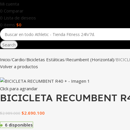
Mi cuenta
0
Comparar
0
Lista de deseos
0
items
$
0
Search
Inicio
Cardio
Bicicletas Estáticas
Recumbent (Horizontal)
BICIC
Volver a productos
Click para agrandar
BICICLETA RECUMBENT R
$
2.690.100
$
2.989.000
6 disponibles