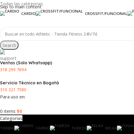
Todas las catégorias
Skip to main content
CARDIO
CROSSFIT/FUNCIONAL
Search
Ventas (Solo Whatsapp)
318 299 7694
Servicio Técnico en Bogotá
310 321 7580
Para uso en:
0
items
$
0
Categorías
TIENDA
CARDIO
FUERZA
RELAX