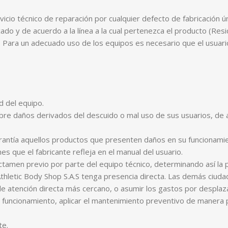
io técnico de reparación por cualquier defecto de fabricación ú
do y de acuerdo a la línea a la cual pertenezca el producto (Resid
). Para un adecuado uso de los equipos es necesario que el usuari
 del equipo.
ubre daños derivados del descuido o mal uso de sus usuarios, de a
arantía aquellos productos que presenten daños en su funcionamie
nes que el fabricante refleja en el manual del usuario.
ictamen previo por parte del equipo técnico, determinando así la 
Athletic Body Shop S.A.S tenga presencia directa. Las demás ciudad
e atención directa más cercano, o asumir los gastos por desplazam
funcionamiento, aplicar el mantenimiento preventivo de manera 
te.