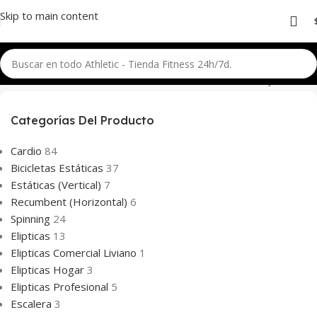
Skip to main content
Inicio
Aire Libre
Gimnasios al Aire Libre
Linea Club Incluyente
Categorías Del Producto
Cardio
84
Bicicletas Estáticas
37
Estáticas (Vertical)
7
Recumbent (Horizontal)
6
Spinning
24
Elipticas
13
Elipticas Comercial Liviano
1
Elipticas Hogar
3
Elipticas Profesional
5
Escalera
3