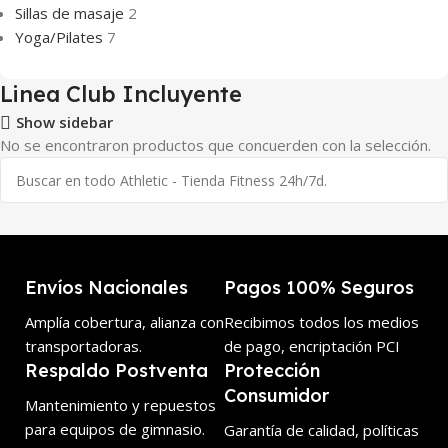
Sillas de masaje
2
Yoga/Pilates
7
Linea Club Incluyente
Show sidebar
No se encontraron productos que concuerden con la selección.
Envíos Nacionales
Pagos 100% Seguros
Amplía cobertura, alianza con
Recibimos todos los medios
transportadoras.
de pago, encriptación PCI
Respaldo Postventa
Protección
Consumidor
Mantenimiento y repuestos
para equipos de gimnasio.
Garantía de calidad, políticas