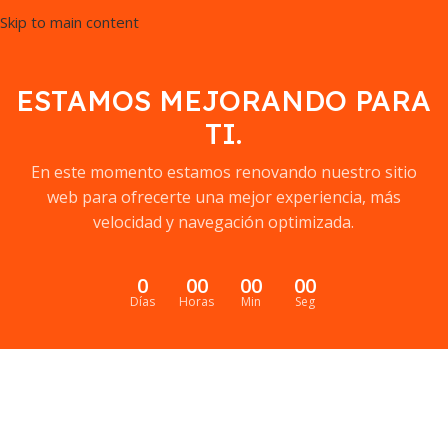
Skip to main content
ESTAMOS MEJORANDO PARA
TI.
En este momento estamos renovando nuestro sitio
web para ofrecerte una mejor experiencia, más
velocidad y navegación optimizada.
0
00
00
00
Días
Horas
Min
Seg